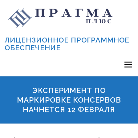
Перейти к содержимому
ЛИЦЕНЗИОННОЕ ПРОГРАММНОЕ
ОБЕСПЕЧЕНИЕ
Меню
АКЦИЯ!
1С
ПОДДЕРЖКА 1С
СЕРВИСЫ 1С
ЭКСПЕРИМЕНТ ПО
МАРКИРОВКЕ КОНСЕРВОВ
НАЧНЕТСЯ 12 ФЕВРАЛЯ
КАТАЛОГ ПО
МАРКИРОВКА
ОНЛАЙН-КАССЫ
СТАТЬИ
О НАС
КОНТАКТЫ