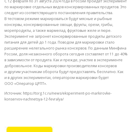
С 12 февраля по 31 августа 2024 года в России пройдет эксперимент
по маркировке отдельных видов консервированных продуктов. Это
следует из соответствующего постановления правительства.
В тестовом режиме маркироваться будут мясные и рыбные
консервы, консервированные овощи, фрукты, орехи, грибы,
морепродукты, а также мармелад, фруктовые желе и пюре.
Эксперимент не затронет консервированные продукты детского
питания для детей до 1 года. Поводом для маркировки стало
расширение нелегального рынка консервов. По данным Минфина
России, доля незаконного оборота сегодня составляет от 11 до 40%
в зависимости от продукта. Как и прежде, участие в эксперименте
добровольное. Коды маркировки производителям консервов
и другим участникам оборота будут предоставлять бесплатно. Как
и в других экспериментах, оператором маркировки будет
ООО «Оператор ЦРПТ».
Источник: https://torg.1c.ru/news/eksperiment-po-markirovke-
konservov-nachnetsya-12-fevralya/