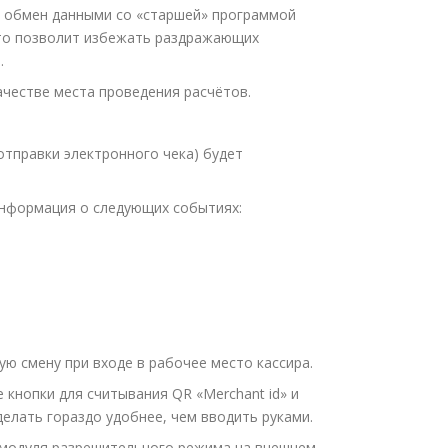
ий обмен данными со «старшей» программой
 Это позволит избежать раздражающих
.
качестве места проведения расчётов.
отправки электронного чека) будет
информация о следующих событиях:
ю смену при входе в рабочее место кассира.
кнопки для считывания QR «Merchant id» и
делать гораздо удобнее, чем вводить руками.
 модуля разрешительного режима на внешнем