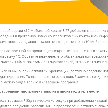
 новой версии «1С:Мобильной кассы» 3.27 добавлен справочник
аведения в программу новых контрагентов с их контактной инфо
озможность создания заказов непосредственно в «1С:Мобильной
ри настроенной синхронизации созданные контрагенты и заказы
рограмму 1С. Обратите внимание, что обмен заказами возможен 
С:Кассой. Обмен заказами с 1С:Бухгалтерией, 1С:БГУ и 1С:Бизне
, как обычно, при наличии синхронизации, доступно создание нов
едактирование. То есть после того, как новый элемент создан и
го можно будет только в «старшей» программе.
строенный инструмент анализа производительности
асса тормозит? Ждете несколько секунд при добавлении каждой
 долгое получение разрешения на продажу от «Честного знака»