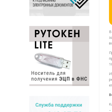
В
з
в
П
п
1
И
р
е
В
К
–