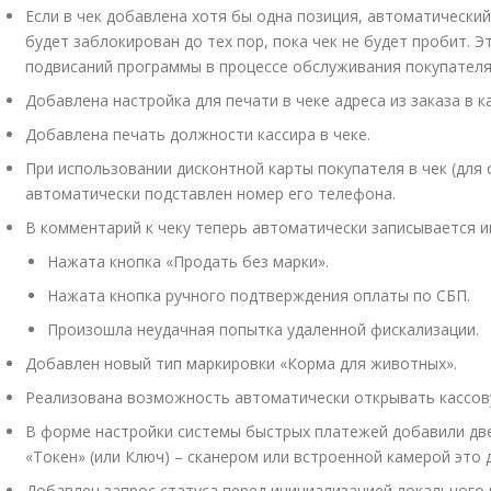
Если в чек добавлена хотя бы одна позиция, автоматическ
будет заблокирован до тех пор, пока чек не будет пробит.
подвисаний программы в процессе обслуживания покупателя
Добавлена настройка для печати в чеке адреса из заказа в 
Добавлена печать должности кассира в чеке.
При использовании дисконтной карты покупателя в чек (для 
автоматически подставлен номер его телефона.
В комментарий к чеку теперь автоматически записывается 
Нажата кнопка «Продать без марки».
Нажата кнопка ручного подтверждения оплаты по СБП.
Произошла неудачная попытка удаленной фискализации.
Добавлен новый тип маркировки «Корма для животных».
Реализована возможность автоматически открывать кассову
В форме настройки системы быстрых платежей добавили две 
«Токен» (или Ключ) – сканером или встроенной камерой это 
Добавлен запрос статуса перед инициализацией локального