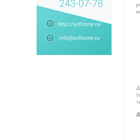
р
и
Д
Е
т
Д