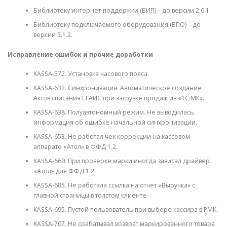
Библиотеку интернет-поддержки (БИП) – до версии 2.6.1.
Библиотеку подключаемого оборудования (БПО) – до
версии 3.1.2.
Исправление ошибок и прочие доработки
KASSA-572. Установка часового пояса.
KASSA-632. Синхронизация. Автоматическое создание
Актов списания ЕГАИС при загрузке продаж из «1С:МК».
KASSA-638. Полуавтономный режим. Не выводилась
информация об ошибке начальной синхронизации.
KASSA-653. Не работал чек коррекции на кассовом
аппарате «Атол» в ФФД 1.2.
KASSA-660. При проверке марки иногда зависал драйвер
«Атол» для ФФД 1.2.
KASSA-685. Не работала ссылка на отчет «Выручка» с
главной страницы в толстом клиенте.
KASSA-695. Пустой пользователь при выборе кассира в РМК.
KASSA-707. Не срабатывал возврат маркированного товара