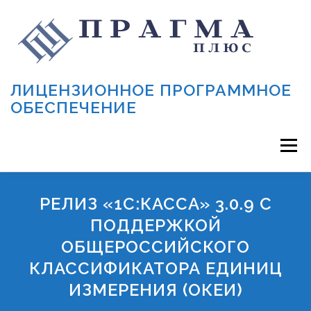
Перейти к содержимому
ЛИЦЕНЗИОННОЕ ПРОГРАММНОЕ
ОБЕСПЕЧЕНИЕ
Меню
АКЦИЯ!
1С
ПОДДЕРЖКА 1С
СЕРВИСЫ 1С
РЕЛИЗ «1С:КАССА» 3.0.9 С
ПОДДЕРЖКОЙ
ОБЩЕРОССИЙСКОГО
КАТАЛОГ ПО
МАРКИРОВКА
ОНЛАЙН-КАССЫ
КЛАССИФИКАТОРА ЕДИНИЦ
ИЗМЕРЕНИЯ (ОКЕИ)
СТАТЬИ
О НАС
КОНТАКТЫ