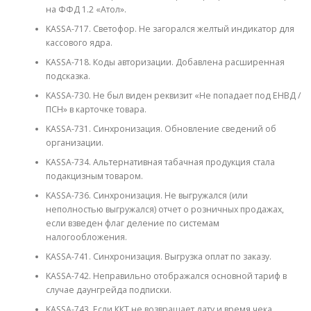
на ФФД 1.2 «Атол».
KASSA-717. Светофор. Не загорался желтый индикатор для
кассового ядра.
KASSA-718. Коды авторизации. Добавлена расширенная
подсказка.
KASSA-730. Не был виден реквизит «Не попадает под ЕНВД /
ПСН» в карточке товара.
KASSA-731. Синхронизация. Обновление сведений об
организации.
KASSA-734. Альтернативная табачная продукция стала
подакцизным товаром.
KASSA-736. Синхронизация. Не выгружался (или
неполностью выгружался) отчет о розничных продажах,
если взведен флаг деление по системам
налогообложения.
KASSA-741. Синхронизация. Выгрузка оплат по заказу.
KASSA-742. Неправильно отображался основной тариф в
случае даунгрейда подписки.
KASSA-743. Если ККТ не возвращает дату и время чека