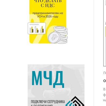
П
О
В
ф
н