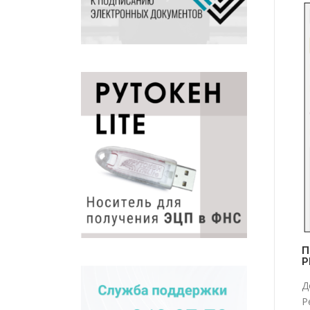
П
P
Д
Р