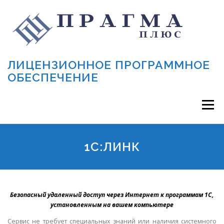
Перейти к содержимому
ЛИЦЕНЗИОННОЕ ПРОГРАММНОЕ
ОБЕСПЕЧЕНИЕ
Меню
АКЦИЯ!
1С
ПОДДЕРЖКА 1С
СЕРВИСЫ 1С
1С:ЛИНК
КАТАЛОГ ПО
МАРКИРОВКА
ОНЛАЙН-КАССЫ
Безопасный удаленный доступ через Интернет к программам 1С,
установленным на вашем компьютере
СТАТЬИ
О НАС
КОНТАКТЫ
Сервис не требует специальных знаний или наличия системного